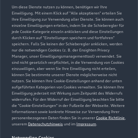
Um diese Dienste nutzen zu können, benötigen wir Ihre
In Ückerath 115
Einwilligung. Mit einem Klick auf "Alle akzeptieren" erteilen Sie
41542 Dormagen
Ihre Einwilligung zur Verwendung aller Dienste. Sie können auch
einzelne Einwilligungen erteilen, indem Sie die Schieberegler für
jede Cookie-Kategorie einzeln anklicken und diese Einstellungen
02133 296100
durch Klicken auf "Einstellungen speichern und fortfahren"
speichern. Falls Sie keinen der Schieberegler anklicken, werden
info@autohaus-tolles.de
nur die notwendigen Cookies (z. B. der Ensighten Privacy
Manager, unser Einwilligungsmanagementtool) verwendet. Sie
sind nicht gesetzlich verpflichtet, in die Verwendung von Cookies
Kontaktdaten herunterladen
einzuwilligen, aber wenn Sie Ihre Einwilligung nicht erteilen,
können Sie bestimmte unserer Dienste möglicherweise nicht
nutzen. Sie können Ihre Cookie-Einstellungen anhand der unten
aufgeführten Kategorien von Cookies verwalten. Sie können Ihre
Öffnungszeiten
Einwilligung jederzeit mit Wirkung zum Zeitpunkt des Widerrufs
widerrufen. Für den Widerruf der Einwilligung beachten Sie bitte
die "Cookie-Einstellungen" in der Fußzeile der Webseite. Weitere
Informationen sowie konkrete Hinweise zur Verwendung Ihrer
Service
personenbezogenen Daten finden Sie in unserer
Cookie Richtlinie
,
Geschlossen
,
öffnet am
Montag 07:30
unserem
Datenschutzhinweis
und im
Impressum
.
Notwendige Cookies