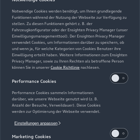
Teile- und Zubehörverkauf
Geschlossen
,
öffnet am
Montag 07:30
Notwendige Cookies werden benötigt, um Ihnen grundlegende
Funktionen während der Nutzung der Webseite zur Verfügung zu
stellen. Zu diesen Funktionen gehört z. B. der
Fahrzeugkonfigurator oder der Ensighten Privacy Manager (unser
Einwilligungsmanagementtool). Der Ensighten Privacy Manager
Zurück nach oben
verwendet Cookies, um Informationen darüber zu speichern, ob
und wenn ja, für welche Kategorien von Cookies Benutzer ihre
Einwilligung erteilt haben. Weitere Informationen zum Ensighten
Modelle
Privacy Manager, sowie zu Ihren Rechten als betroffene Person
können Sie in unserer
Cookie Richtlinie
nachlesen.
Kaufen & leasen
Alle Modelle
Performance Cookies
Modelle vergleichen
Service & Zubehör
Performance Cookies sammeln Informationen
Neuwagensuche
darüber, wie unsere Webseite genutzt wird (z. B.
Elektromodelle
Anzahl der Besuche, Verweildauer). Diese Cookies
Gebrauchtwagensuche
Support
werden zur Optimierung der Webseite verwendet.
Saisonale Angebote
Plug-in-Hybride
Gebrauchtwagen
Einstellungen anpassen
Audi Services
Über Audi
Kundenservice
Finanzierung
Marketing Cookies
Garantie